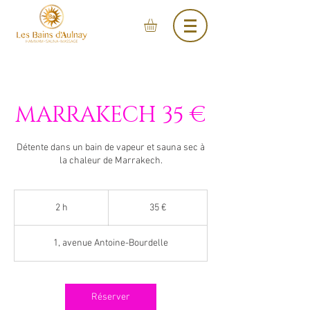
MARRAKECH 35 €
Détente dans un bain de vapeur et sauna sec à
la chaleur de Marrakech.
35
euros
2 h
2
35 €
h
1, avenue Antoine-Bourdelle
Réserver